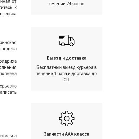
чиная от
течении 24 часов
титесь к
Энгельса
еринская
роведена
Выезд и доставка
ридриха
полнения
Бесплатный выезд курьера в
полнена
течение 1 часа и доставка до
СЦ
серьезно
аписать
Запчасти AAA класса
Энгельса