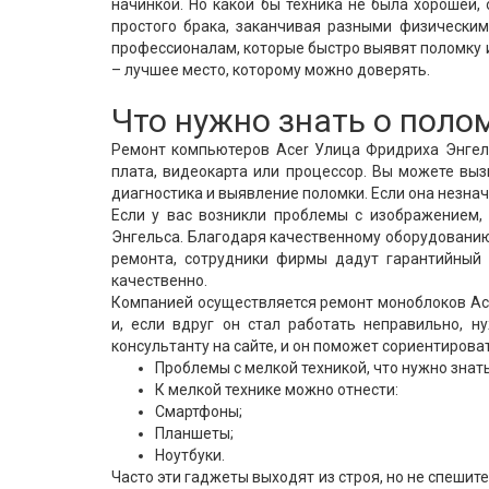
начинкой. Но какой бы техника не была хорошей, 
простого брака, заканчивая разными физическим
профессионалам, которые быстро выявят поломку и
– лучшее место, которому можно доверять.
Что нужно знать о поло
Ремонт компьютеров Acer Улица Фридриха Энгель
плата, видеокарта или процессор. Вы можете вы
диагностика и выявление поломки. Если она незнач
Если у вас возникли проблемы с изображением,
Энгельса. Благодаря качественному оборудованию
ремонта, сотрудники фирмы дадут гарантийный 
качественно.
Компанией осуществляется ремонт моноблоков Ace
и, если вдруг он стал работать неправильно, 
консультанту на сайте, и он поможет сориентирова
Проблемы с мелкой техникой, что нужно знат
К мелкой технике можно отнести:
Смартфоны;
Планшеты;
Ноутбуки.
Часто эти гаджеты выходят из строя, но не спешит