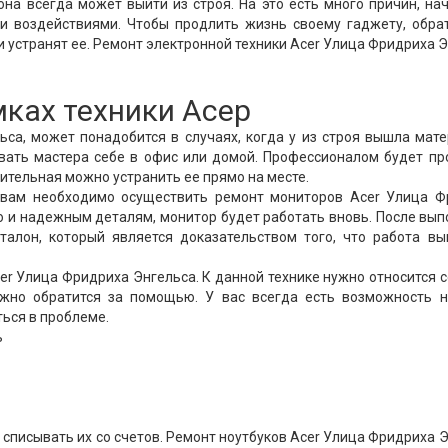
она всегда может выйти из строя. На это есть много причин, на
и воздействиями. Чтобы продлить жизнь своему гаджету, обра
 устранят ее. Ремонт электронной техники Acer Улица Фридриха 
мках техники Асер
са, может понадобится в случаях, когда у из строя вышла мат
звать мастера себе в офис или домой. Профессионалом будет п
ительная можно устранить ее прямо на месте.
 вам необходимо осуществить ремонт мониторов Acer Улица Ф
 и надежным деталям, монитор будет работать вновь. После вы
талон, который является доказательством того, что работа вы
r Улица Фридриха Энгельса. К данной технике нужно относится 
нужно обратится за помощью. У вас всегда есть возможность н
ться в проблеме.
ь
е списывать их со счетов. Ремонт ноутбуков Acer Улица Фридриха 