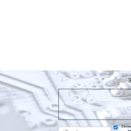
Согла
д