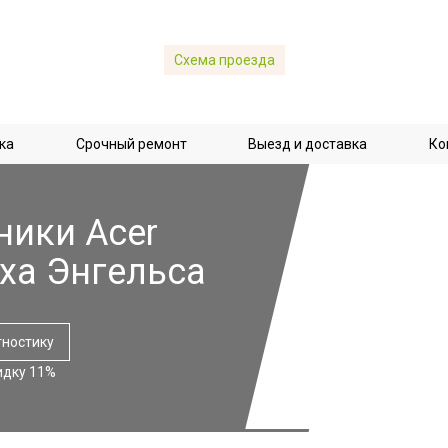
Схема проезда
ка
Срочный ремонт
Выезд и доставка
Ко
ники Acer
ха Энгельса
гностику
идку 11%