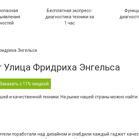
зопасная
Бесплатная экспресс-
Функц
выявления
диагностика техники за
диагности
ностей
1 час
Фридриха Энгельса
r Улица Фридриха Энгельса
Заказать с 11% скидкой
шей и качественной техники. На рынке нашей страны можно найти:
ители поработали над дизайном и снабдили каждый гаджет каче