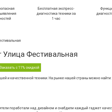
зопасная
Бесплатная экспресс-
Функц
выявления
диагностика техники за
диагности
ностей
1 час
Фестивальная
r Улица Фестивальная
Заказать с 11% скидкой
шей и качественной техники. На рынке нашей страны можно найти:
ители поработали над дизайном и снабдили каждый гаджет каче