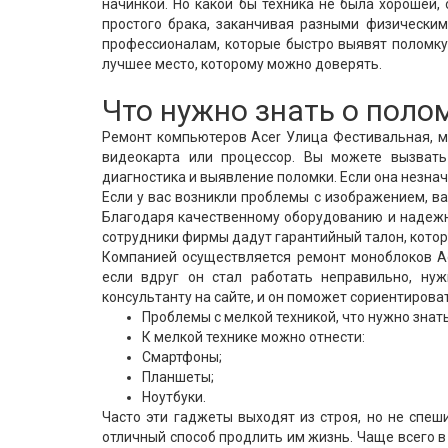
начинкой. Но какой бы техника не была хорошей, 
простого брака, заканчивая разными физическим
профессионалам, которые быстро выявят поломку 
лучшее место, которому можно доверять.
Что нужно знать о поло
Ремонт компьютеров Acer Улица Фестивальная, мо
видеокарта или процессор. Вы можете вызват
диагностика и выявление поломки. Если она незнач
Если у вас возникли проблемы с изображением, в
Благодаря качественному оборудованию и надежн
сотрудники фирмы дадут гарантийный талон, котор
Компанией осуществляется ремонт моноблоков Ac
если вдруг он стал работать неправильно, ну
консультанту на сайте, и он поможет сориентирова
Проблемы с мелкой техникой, что нужно знат
К мелкой технике можно отнести:
Смартфоны;
Планшеты;
Ноутбуки.
Часто эти гаджеты выходят из строя, но не спеш
отличный способ продлить им жизнь. Чаще всего в