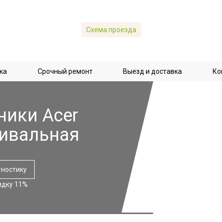
Схема проезда
ка
Срочный ремонт
Выезд и доставка
Ко
ники Acer
тивальная
гностику
идку 11%