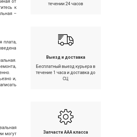
чиная от
течении 24 часов
титесь к
альная –
я плата,
оведена
Выезд и доставка
вальная.
ремонта,
Бесплатный выезд курьера в
енно.
течение 1 часа и доставка до
ьезно и,
СЦ
аписать
ивальная
Запчасти AAA класса
ии могут