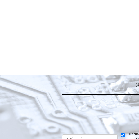
Согла
д