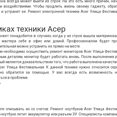
она всегда может выйти из строя. На это есть много причин, на
и воздействиями. Чтобы продлить жизнь своему гаджету, обра
и устранят ее. Ремонт электронной техники Acer Улица Фестив
мках техники Асер
жет понадобится в случаях, когда у из строя вышла материнска
ь мастера себе в офис или домой. Профессионалом будет пр
ительная можно устранить ее прямо на месте.
ам необходимо осуществить ремонт мониторов Acer Улица Фести
ым деталям, монитор будет работать вновь. После выполнения 
ый является доказательством того, что работа выполнена качеств
er Улица Фестивальная. К данной технике нужно относится сер
жно обратится за помощью. У вас всегда есть возможность н
ться в проблеме.
ь
ите списывать их со счетов. Ремонт ноутбуков Acer Улица Фест
 ноутбуке летит аккумулятор или разъем ЗУ. Специалисты компан