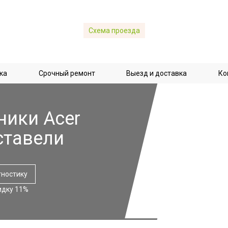
Схема проезда
ка
Срочный ремонт
Выезд и доставка
Ко
ники Acer
ставели
гностику
идку 11%