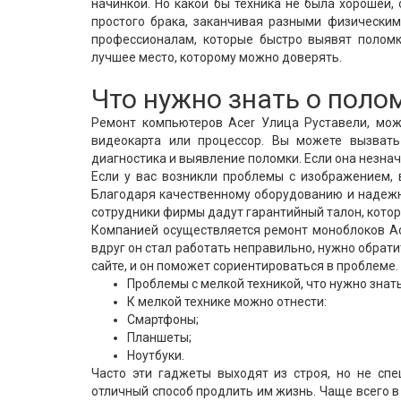
начинкой. Но какой бы техника не была хорошей, 
простого брака, заканчивая разными физическим
профессионалам, которые быстро выявят поломк
лучшее место, которому можно доверять.
Что нужно знать о поло
Ремонт компьютеров Acer Улица Руставели, може
видеокарта или процессор. Вы можете вызват
диагностика и выявление поломки. Если она незнач
Если у вас возникли проблемы с изображением,
Благодаря качественному оборудованию и надежн
сотрудники фирмы дадут гарантийный талон, котор
Компанией осуществляется ремонт моноблоков Ace
вдруг он стал работать неправильно, нужно обрати
сайте, и он поможет сориентироваться в проблеме.
Проблемы с мелкой техникой, что нужно знат
К мелкой технике можно отнести:
Смартфоны;
Планшеты;
Ноутбуки.
Часто эти гаджеты выходят из строя, но не спе
отличный способ продлить им жизнь. Чаще всего в