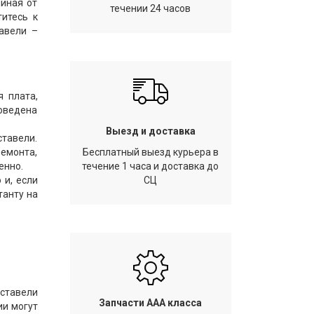
чиная от
течении 24 часов
титесь к
авели –
я плата,
оведена
Выезд и доставка
тавели.
ремонта,
Бесплатный выезд курьера в
енно.
течение 1 часа и доставка до
 и, если
СЦ
танту на
уставели
Запчасти AAA класса
ии могут