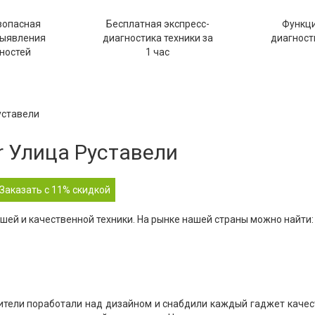
зопасная
Бесплатная экспресс-
Функц
выявления
диагностика техники за
диагности
ностей
1 час
уставели
r Улица Руставели
Заказать с 11% скидкой
шей и качественной техники. На рынке нашей страны можно найти:
ители поработали над дизайном и снабдили каждый гаджет каче