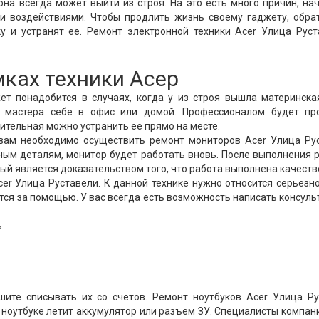
она всегда может выйти из строя. На это есть много причин, на
и воздействиями. Чтобы продлить жизнь своему гаджету, обра
у и устранят ее. Ремонт электронной техники Acer Улица Руст
мках техники Асер
т понадобится в случаях, когда у из строя вышла материнска
ь мастера себе в офис или домой. Профессионалом будет пр
ительная можно устранить ее прямо на месте.
 вам необходимо осуществить ремонт мониторов Acer Улица Рус
ым деталям, монитор будет работать вновь. После выполнения 
ый является доказательством того, что работа выполнена качеств
r Улица Руставели. К данной технике нужно относится серьезно
тся за помощью. У вас всегда есть возможность написать консуль
ь
шите списывать их со счетов. Ремонт ноутбуков Acer Улица Р
 ноутбуке летит аккумулятор или разъем ЗУ. Специалисты компан