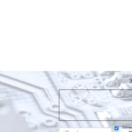
Согла
д